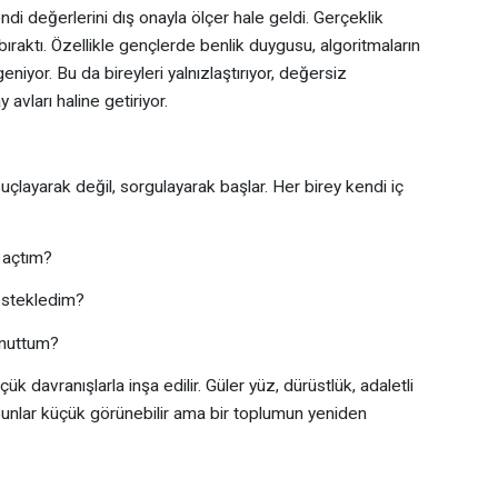
di değerlerini dış onayla ölçer hale geldi. Gerçeklik
e bıraktı. Özellikle gençlerde benlik duygusu, algoritmaların
niyor. Bu da bireyleri yalnızlaştırıyor, değersiz
 avları haline getiriyor.
çlayarak değil, sorgulayarak başlar. Her birey kendi iç
 açtım?
estekledim?
unuttum?
k davranışlarla inşa edilir. Güler yüz, dürüstlük, adaletli
 Bunlar küçük görünebilir ama bir toplumun yeniden