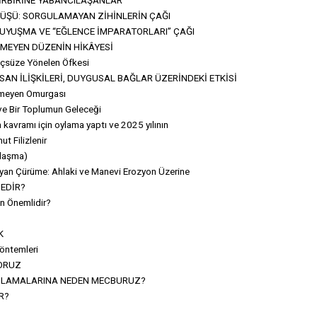
ÜŞÜ: SORGULAMAYAN ZİHİNLERİN ÇAĞI
, UYUŞMA VE “EĞLENCE İMPARATORLARI” ÇAĞI
MEYEN DÜZENİN HİKÂYESİ
çsüze Yönelen Öfkesi
AN İLİŞKİLERİ, DUYGUSAL BAĞLAR ÜZERİNDEKİ ETKİSİ
nmeyen Omurgası
 ve Bir Toplumun Geleceği
 kavramı için oylama yaptı ve 2025 yılının
t Filizlenir
laşma)
an Çürüme: Ahlaki ve Manevi Erozyon Üzerine
NEDİR?
en Önemlidir?
K
öntemleri
YORUZ
ULAMALARINA NEDEN MECBURUZ?
R?