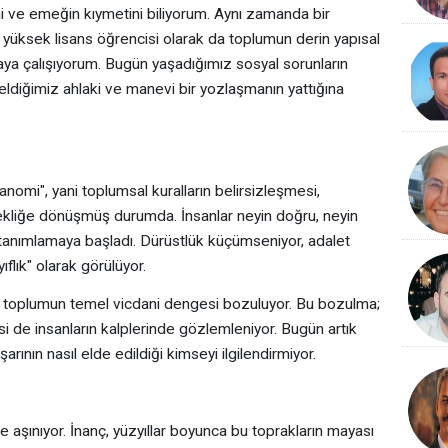
ni ve emeğin kıymetini biliyorum. Aynı zamanda bir
yüksek lisans öğrencisi olarak da toplumun derin yapısal
aya çalışıyorum. Bugün yaşadığımız sosyal sorunların
diğimiz ahlaki ve manevi bir yozlaşmanın yattığına
nomi", yani toplumsal kuralların belirsizleşmesi,
ekliğe dönüşmüş durumda. İnsanlar neyin doğru, neyin
 tanımlamaya başladı. Dürüstlük küçümseniyor, adalet
ıflık" olarak görülüyor.
nca, toplumun temel vicdani dengesi bozuluyor. Bu bozulma;
si de insanların kalplerinde gözlemleniyor. Bugün artık
ının nasıl elde edildiği kimseyi ilgilendirmiyor.
aşınıyor. İnanç, yüzyıllar boyunca bu toprakların mayası