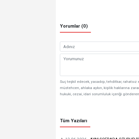
Yorumlar (0)
Suç teşkil edecek, yasadışı, tehditkar, rahatsız 
müstehcen, ahlaka aykırı, kişilik haklarına zarar
hukuki, cezai, idari sorumluluk içeriği gönderen
Tüm Yazıları
12.06.2026 -
AYNI SOFRADA OTURUP B