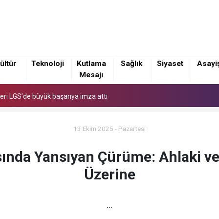
eri LGS’de büyük başarıya imza attı
ültür
Teknoloji
Kutlama
Sağlık
Siyaset
Asayi
Mesajı
eri LGS’de büyük başarıya imza attı
eri LGS’de büyük başarıya imza attı
13 Ekim 2025 - Pazartesi
nda Yansıyan Çürüme: Ahlaki v
Üzerine
...