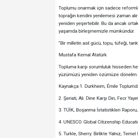
Toplumu onarmak için sadece reformlara
toprağın kendini yenilemesi zaman alı
yeniden yeşertebilir. Bu da ancak orta
yaşamda birleşmemizle mümkündür.
"Bir milletin asıl gücü, topu, tüfeği, tank
Mustafa Kemal Atatürk
Topluma karşı sorumluluk hisseden her
yüzümüzü yeniden özümüze dönelim.
Kaynakça:1. Durkheim, Émile Toplumda
2. Şeriati, Ali. Dine Karşı Din, Fecr Yayı
3. TÜİK, Boşanma İstatistikleri Raporu
4. UNESCO. Global Citizenship Educati
5. Turkle, Sherry. Birlikte Yalnız, Temel