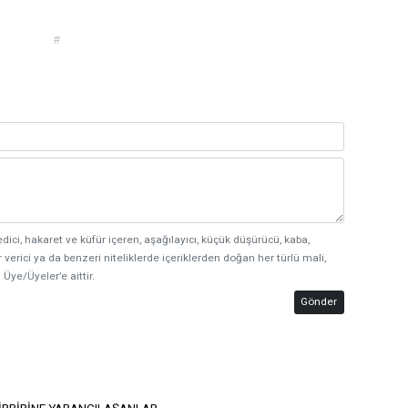
#
edici, hakaret ve küfür içeren, aşağılayıcı, küçük düşürücü, kaba,
 verici ya da benzeri niteliklerde içeriklerden doğan her türlü mali,
 Üye/Üyeler’e aittir.
Gönder
İRBİRİNE YABANCILAŞANLAR