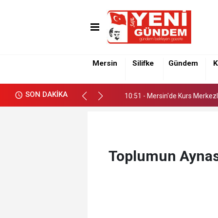
10:51 - Mersin'de Kurs Merkezl
Mersin
Silifke
Gündem
K
10:51 - Mersin'de Kurs Merkezl
SON DAKİKA
10:51 - Mersin'de Kurs Merkezl
Toplumun Aynası