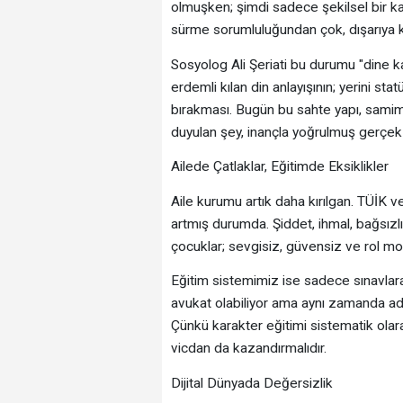
olmuşken; şimdi sadece şekilsel bir kalıb
sürme sorumluluğundan çok, dışarıya ka
Sosyolog Ali Şeriati bu durumu "dine kar
erdemli kılan din anlayışının; yerini sta
bırakması. Bugün bu sahte yapı, samimi
duyulan şey, inançla yoğrulmuş gerçek b
Ailede Çatlaklar, Eğitimde Eksiklikler
Aile kurumu artık daha kırılgan. TÜİK v
artmış durumda. Şiddet, ihmal, bağsızlı
çocuklar; sevgisiz, güvensiz ve rol mo
Eğitim sistemimiz ise sadece sınavlara
avukat olabiliyor ama aynı zamanda adil
Çünkü karakter eğitimi sistematik olara
vicdan da kazandırmalıdır.
Dijital Dünyada Değersizlik