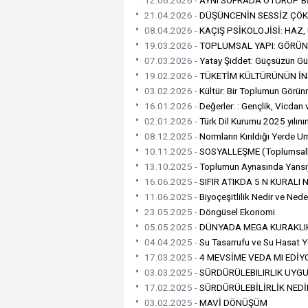
21.04.2026 -
DÜŞÜNCENİN SESSİZ ÇÖK
08.04.2026 -
KAÇIŞ PSİKOLOJİSİ: HAZ
19.03.2026 -
TOPLUMSAL YAPI: GÖRÜN
07.03.2026 -
Yatay Şiddet: Güçsüzün Gü
19.02.2026 -
TÜKETİM KÜLTÜRÜNÜN İNS
03.02.2026 -
Kültür: Bir Toplumun Görü
16.01.2026 -
Değerler: : Gençlik, Vicdan
02.01.2026 -
Türk Dil Kurumu 2025 yılının
08.12.2025 -
Normların Kırıldığı Yerde Umu
10.11.2025 -
SOSYALLEŞME (Toplumsal
13.10.2025 -
Toplumun Aynasında Yansıy
16.06.2025 -
SIFIR ATIKDA 5 N KURALI 
11.06.2025 -
Biyoçeşitlilik Nedir ve Ned
23.05.2025 -
Döngüsel Ekonomi
05.05.2025 -
DÜNYADA MEGA KURAKLI
04.04.2025 -
Su Tasarrufu ve Su Hasat Y
17.03.2025 -
4 MEVSİME VEDA MI EDİ
03.03.2025 -
SÜRDÜRÜLEBILIRLIK UYG
17.02.2025 -
SÜRDÜRÜLEBİLİRLİK NEDİ
03.02.2025 -
MAVİ DÖNÜŞÜM