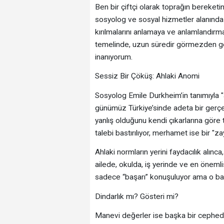
Ben bir çiftçi olarak toprağın bereketi
sosyolog ve sosyal hizmetler alanında 
kırılmalarını anlamaya ve anlamlandırm
temelinde, uzun süredir görmezden gel
inanıyorum.
Sessiz Bir Çöküş: Ahlaki Anomi
Sosyolog Emile Durkheim’in tanımıyla "a
günümüz Türkiye’sinde adeta bir gerç
yanlış olduğunu kendi çıkarlarına göre
talebi bastırılıyor, merhamet ise bir "zay
Ahlaki normların yerini faydacılık alı
ailede, okulda, iş yerinde ve en önemli
sadece “başarı” konuşuluyor ama o başar
Dindarlık mı? Gösteri mi?
Manevi değerler ise başka bir cephede 