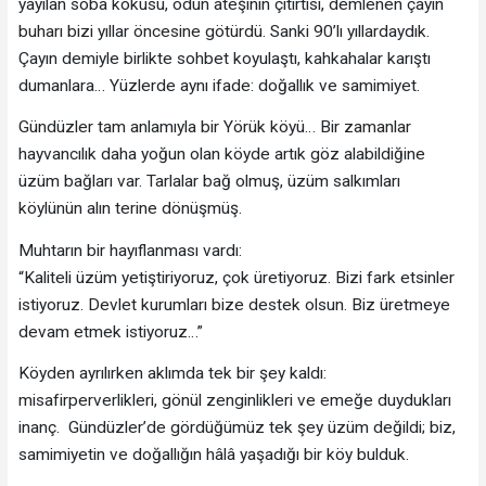
yayılan soba kokusu, odun ateşinin çıtırtısı, demlenen çayın
buharı bizi yıllar öncesine götürdü. Sanki 90’lı yıllardaydık.
Çayın demiyle birlikte sohbet koyulaştı, kahkahalar karıştı
dumanlara… Yüzlerde aynı ifade: doğallık ve samimiyet.
Gündüzler tam anlamıyla bir Yörük köyü… Bir zamanlar
hayvancılık daha yoğun olan köyde artık göz alabildiğine
üzüm bağları var. Tarlalar bağ olmuş, üzüm salkımları
köylünün alın terine dönüşmüş.
Muhtarın bir hayıflanması vardı:
“Kaliteli üzüm yetiştiriyoruz, çok üretiyoruz. Bizi fark etsinler
istiyoruz. Devlet kurumları bize destek olsun. Biz üretmeye
devam etmek istiyoruz…”
Köyden ayrılırken aklımda tek bir şey kaldı:
misafirperverlikleri, gönül zenginlikleri ve emeğe duydukları
inanç. Gündüzler’de gördüğümüz tek şey üzüm değildi; biz,
samimiyetin ve doğallığın hâlâ yaşadığı bir köy bulduk.