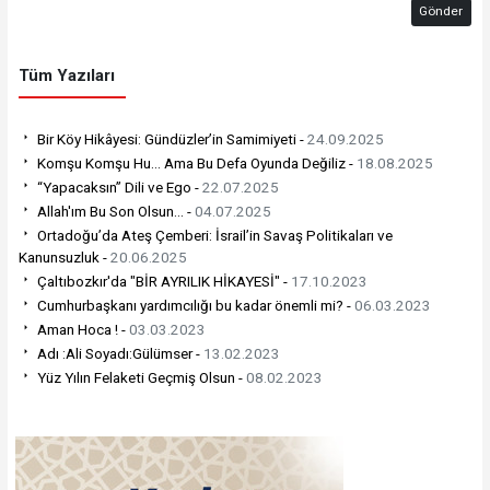
Gönder
Tüm Yazıları
Bir Köy Hikâyesi: Gündüzler’in Samimiyeti -
24.09.2025
Komşu Komşu Hu… Ama Bu Defa Oyunda Değiliz -
18.08.2025
“Yapacaksın” Dili ve Ego -
22.07.2025
Allah'ım Bu Son Olsun... -
04.07.2025
Ortadoğu’da Ateş Çemberi: İsrail’in Savaş Politikaları ve
Kanunsuzluk -
20.06.2025
Çaltıbozkır'da "BİR AYRILIK HİKAYESİ" -
17.10.2023
Cumhurbaşkanı yardımcılığı bu kadar önemli mi? -
06.03.2023
Aman Hoca ! -
03.03.2023
Adı :Ali Soyadı:Gülümser -
13.02.2023
Yüz Yılın Felaketi Geçmiş Olsun -
08.02.2023