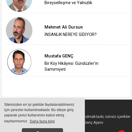
Bireyselleşme ve Yalnızlık
Mehmet Ali Dursun
İNSANLIK NEREYE GİDİYOR?
Mustafa GENÇ
Bir Köy Hikâyesi: Gündüzler’in
Samimiyeti
Sitemizden en iyi şekilde faydalanabilmeniz
için çerezler kullanılmaktadır. Bu siteye giriş
yaparak çerez kullanımını kabul etmiş
Sitemizde bulunan içeriklerin tüm hakları saklı tutulmaktadır, izinsiz içerikler
sayılıyorsunuz.
Daha fazla bilgi
kullanılamaz. Copyright 2023© Genç Ajans