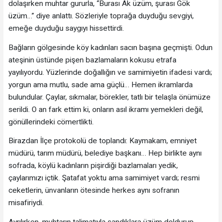
dolaşırken muhtar gururla, “Burası Ak üzüm, şurası Gök
üzüm…” diye anlattı. Sözleriyle toprağa duyduğu sevgiyi,
emeğe duyduğu saygıyı hissettirdi.
Bağların gölgesinde köy kadınları sacın başına geçmişti. Odun
ateşinin üstünde pişen bazlamaların kokusu etrafa
yayılıyordu. Yüzlerinde doğallığın ve samimiyetin ifadesi vardı;
yorgun ama mutlu, sade ama güçlü… Hemen ikramlarda
bulundular. Çaylar, sıkmalar, börekler, tatlı bir telaşla önümüze
serildi. O an fark ettim ki, onların asıl ikramı yemekleri değil,
gönüllerindeki cömertlikti.
Birazdan İlçe protokolü de toplandı: Kaymakam, emniyet
müdürü, tarım müdürü, belediye başkanı… Hep birlikte aynı
sofrada, köylü kadınların pişirdiği bazlamaları yedik,
çaylarımızı içtik. Şatafat yoktu ama samimiyet vardı; resmi
ceketlerin, ünvanların ötesinde herkes aynı sofranın
misafiriydi.
Ayrılırken, muhtarın talimatıyla sandıklara üzüm doldurup