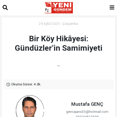
24 Eylül 2025 - Çarşamba
Bir Köy Hikâyesi:
Gündüzler’in Samimiyeti
...
Okuma Süresi: 4 dk.
Mustafa GENÇ
gencajans33@hotmail.com
05326827509