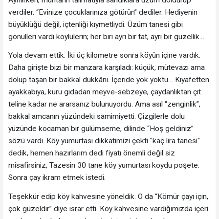
verdiler. “Evinize çocuklarınıza götürün” dediler. Hediyenin
büyüklüğü değil, içtenliği kıymetliydi. Üzüm tanesi gibi
gönülleri vardı köylülerin; her biri ayrı bir tat, ayrı bir güzellik…
Yola devam ettik. İki üç kilometre sonra köyün içine vardık.
Daha girişte bizi bir manzara karşıladı: küçük, mütevazı ama
dolup taşan bir bakkal dükkânı. İçeride yok yoktu… Kıyafetten
ayakkabıya, kuru gıdadan meyve-sebzeye, çaydanlıktan çıt
teline kadar ne ararsanız bulunuyordu. Ama asıl “zenginlik”,
bakkal amcanın yüzündeki samimiyetti. Çizgilerle dolu
yüzünde kocaman bir gülümseme, dilinde “Hoş geldiniz”
sözü vardı. Köy yumurtası dikkatimizi çekti "kaç lira tanesi"
dedik, hemen hazırlarım dedi fiyatı önemli değil siz
misafirsiniz, Tazesin 30 tane köy yumurtası koydu poşete.
Sonra çay ikram etmek istedi.
Teşekkür edip köy kahvesine yöneldik. O da “Kömür çayı için,
çok güzeldir” diye ısrar etti. Köy kahvesine vardığımızda içeri