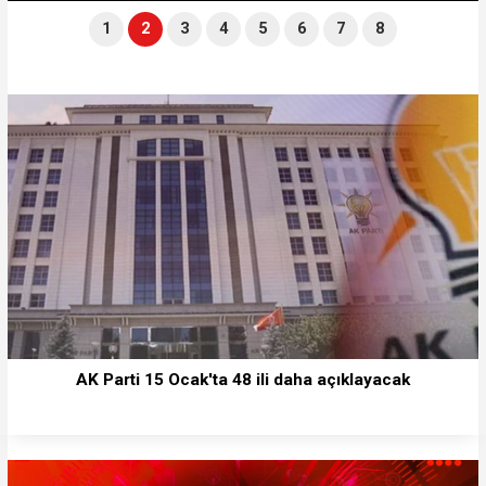
1
2
3
4
5
6
7
8
AK Parti 15 Ocak'ta 48 ili daha açıklayacak