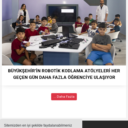
BÜYÜKŞEHİR’İN ROBOTİK KODLAMA ATÖLYELERİ HER
GEÇEN GÜN DAHA FAZLA ÖĞRENCİYE ULAŞIYOR
... Daha Fazla
Sitemizden en iyi şekilde faydalanabilmeniz