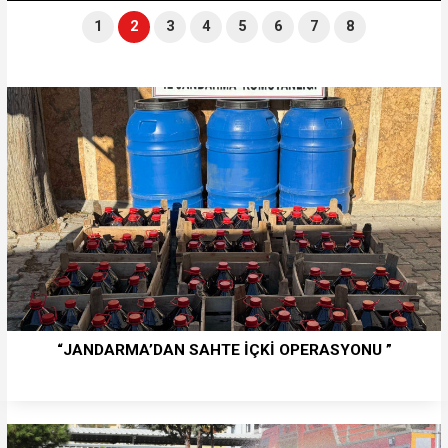
1
2
3
4
5
6
7
8
“JANDARMA’DAN SAHTE İÇKİ OPERASYONU ”