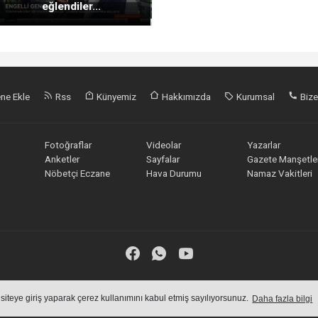
eğlendiler...
ne Ekle
Rss
Künyemiz
Hakkımızda
Kurumsal
Bize
Fotoğraflar
Videolar
Yazarlar
Anketler
Sayfalar
Gazete Manşetler
Nöbetçi Eczane
Hava Durumu
Namaz Vakitleri
riklerin tüm hakları saklı tutulmaktadır, izinsiz içerikler kullanılamaz. Copy
 siteye giriş yaparak çerez kullanımını kabul etmiş sayılıyorsunuz.
Daha fazla bilgi
Haber Yazılımı:
Haber Sistemleri