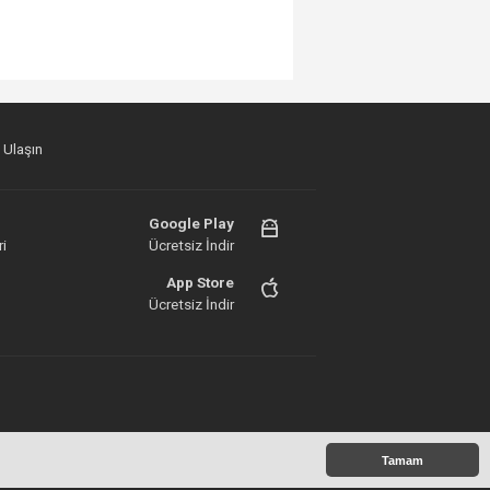
 Ulaşın
Google Play
i
Ücretsiz İndir
App Store
Ücretsiz İndir
right 2023© Genç Ajans
Tamam