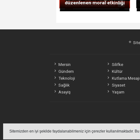
düzenlenen moral etkinliği
Site
Mersin
Silifke
Gündem
Kültür
Teknoloji
Kutlama Mesajı
Sağlık
Siyaset
Asayiş
Yaşam
Sitemizde bulunan içe
Sitemizden en iyi şekilde faydalanabilmeniz için çerezler kullanılmaktadır. Bu