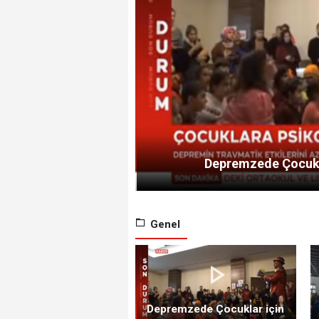
Depremzede Çocukla
Genel
Depremzede Çocuklar için