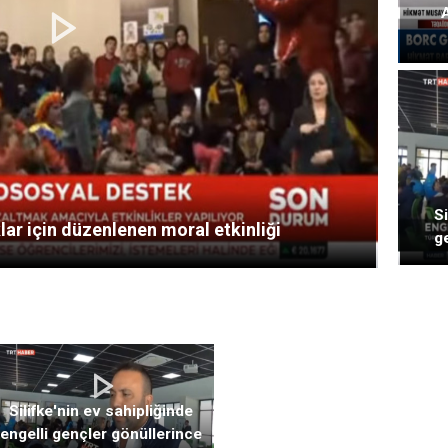
Si
r için düzenlenen moral etkinliği
ge
Silifke'nin ev sahipliğinde
engelli gençler gönüllerince