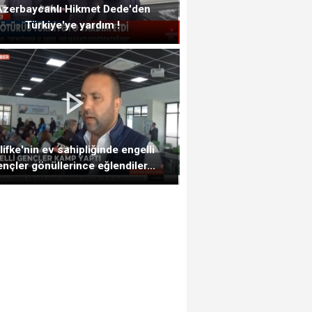
Azerbaycanlı Hikmet Dede'den
Türkiye'ye yardım !
lifke'nin ev sahipliğinde engelli
nçler gönüllerince eğlendiler...