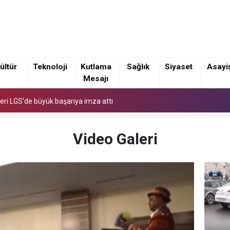
eri LGS’de büyük başarıya imza attı
ültür
Teknoloji
Kutlama
Sağlık
Siyaset
Asayi
Mesajı
eri LGS’de büyük başarıya imza attı
eri LGS’de büyük başarıya imza attı
Video Galeri