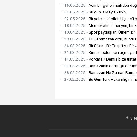
16.05.2025 -
Yeni bir güne, merhaba değe
04.05.2025 -
Bu gün 3 Mayıs 2025
02.05.2025 -
Bir yolcu, İki bilet, Üçüncü bi
18.04.2025 -
Memleketimin her yeri, bir 
10.04.2025 -
Spor paydaşları, Ülkemizin gü
29.03.2025 -
Gül-ü ramazan gitti, sustu
26.03.2025 -
Bir Sitem, Bir Tespit ve Bir 
21.03.2025 -
Kırmızı balon sen uçmaya 
14.03.2025 -
Korkma..! Demiş bize üstat
07.03.2025 -
Ramazanın düştüğü durum
28.02.2025 -
Ramazan Ne Zaman Ramaza
24.02.2025 -
Bu Gün Türk Hakemliğinin E
Site