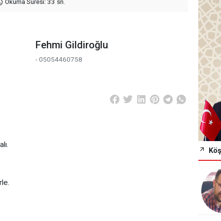
Okuma Süresi: 33 sn.
Fehmi Gildiroğlu
- 05054460758
lı.
Köş
rle.