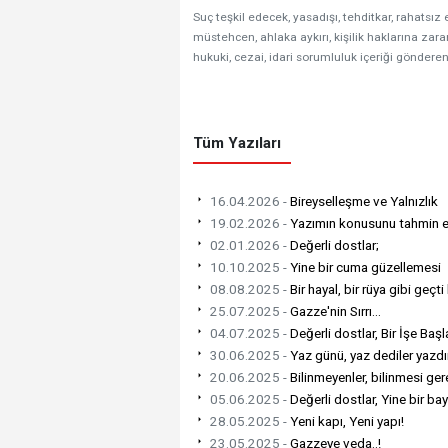
Suç teşkil edecek, yasadışı, tehditkar, rahatsız 
müstehcen, ahlaka aykırı, kişilik haklarına zarar
hukuki, cezai, idari sorumluluk içeriği gönderen
Tüm Yazıları
16.04.2026 -
Bireyselleşme ve Yalnızlık
19.02.2026 -
Yazımın konusunu tahmin e
02.01.2026 -
Değerli dostlar;
10.10.2025 -
Yine bir cuma güzellemesi
08.08.2025 -
Bir hayal, bir rüya gibi geçti
25.07.2025 -
Gazze'nin Sırrı...
04.07.2025 -
Değerli dostlar, Bir İşe Baş
30.06.2025 -
Yaz günü, yaz dediler yazdı
20.06.2025 -
Bilinmeyenler, bilinmesi gere
05.06.2025 -
Değerli dostlar, Yine bir ba
28.05.2025 -
Yeni kapı, Yeni yapı!
23.05.2025 -
Gazzeye veda..!