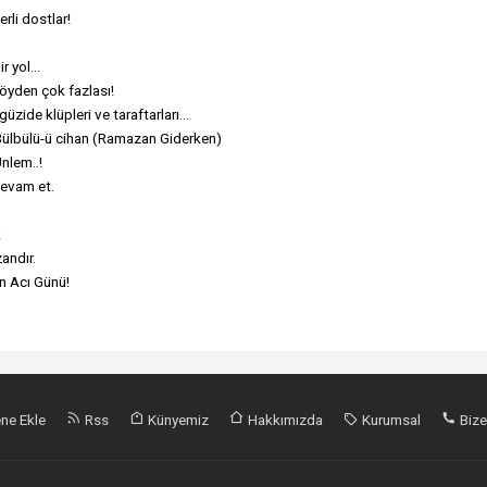
rli dostlar!
r yol...
köyden çok fazlası!
zide klüpleri ve taraftarları...
 Bülbülü-ü cihan (Ramazan Giderken)
Ünlem..!
devam et.
!
ndır.
n Acı Günü!
ne Ekle
Rss
Künyemiz
Hakkımızda
Kurumsal
Bize