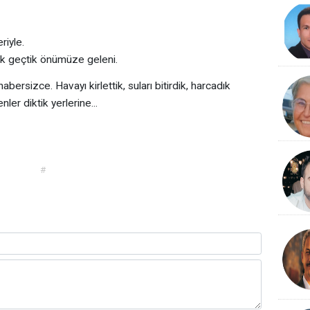
eriyle.
ik geçtik önümüze geleni.
bersizce. Havayı kirlettik, suları bitirdik, harcadık
ler diktik yerlerine...
#