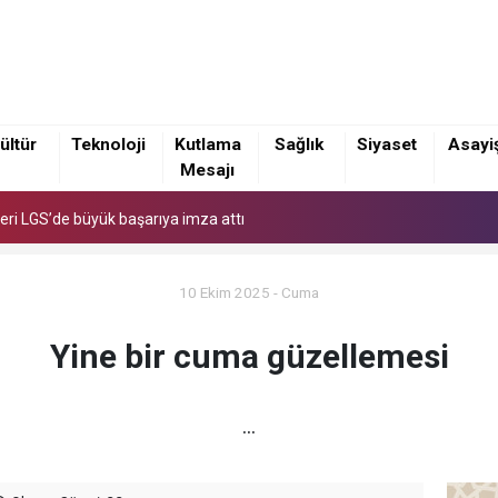
eri LGS’de büyük başarıya imza attı
ültür
Teknoloji
Kutlama
Sağlık
Siyaset
Asayi
Mesajı
eri LGS’de büyük başarıya imza attı
eri LGS’de büyük başarıya imza attı
10 Ekim 2025 - Cuma
Yine bir cuma güzellemesi
...