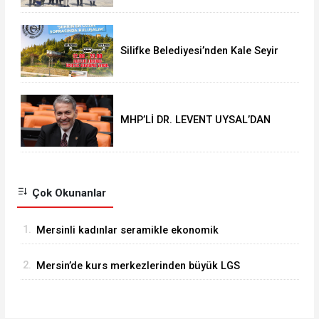
Açıklaması
Silifke Belediyesi’nden Kale Seyir
Terasına Ücretsiz Ulaşım Hizmeti
MHP’Lİ DR. LEVENT UYSAL’DAN
KURBAN BAYRAMI MESAJI
Çok Okunanlar
1.
Mersinli kadınlar seramikle ekonomik
özgürlük kazanıyor
2.
Mersin’de kurs merkezlerinden büyük LGS
başarısı