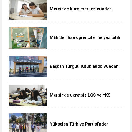
Mersin’de kurs merkezlerinden
büyük LGS başarısı
MEB’den lise öğrencilerine yaz tatili
rehberi: Keşfet, Öğren, Eğlen
Başkan Turgut Tutuklandı: Bundan
Sonra Süreç Nasıl İşleyecek?
Mersin’de ücretsiz LGS ve YKS
kursları ön kayıtları sürüyor
Yükselen Türkiye Partisi'nden
Silifke'de Tarım ve Hayvancılık