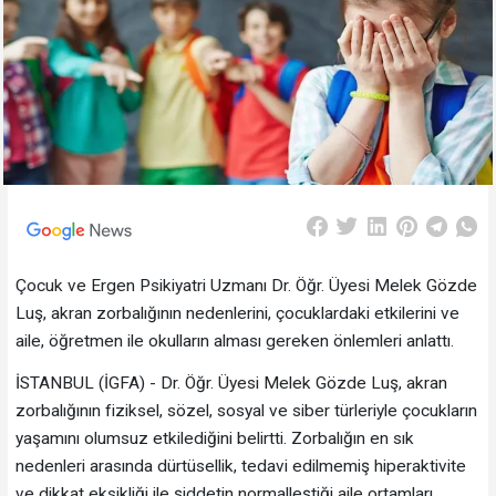
Çocuk ve Ergen Psikiyatri Uzmanı Dr. Öğr. Üyesi Melek Gözde
Luş, akran zorbalığının nedenlerini, çocuklardaki etkilerini ve
aile, öğretmen ile okulların alması gereken önlemleri anlattı.
İSTANBUL (İGFA) - Dr. Öğr. Üyesi Melek Gözde Luş, akran
zorbalığının fiziksel, sözel, sosyal ve siber türleriyle çocukların
yaşamını olumsuz etkilediğini belirtti. Zorbalığın en sık
nedenleri arasında dürtüsellik, tedavi edilmemiş hiperaktivite
ve dikkat eksikliği ile şiddetin normalleştiği aile ortamları