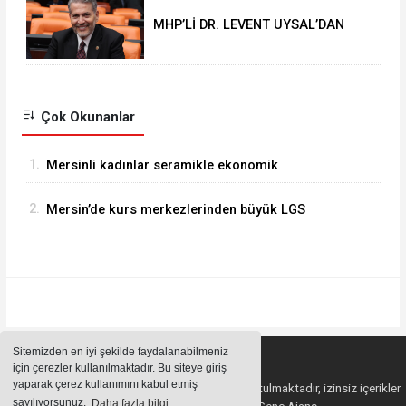
MHP’Lİ DR. LEVENT UYSAL’DAN
KURBAN BAYRAMI MESAJI
Çok Okunanlar
1.
Mersinli kadınlar seramikle ekonomik
özgürlük kazanıyor
2.
Mersin’de kurs merkezlerinden büyük LGS
başarısı
Sitemizden en iyi şekilde faydalanabilmeniz
için çerezler kullanılmaktadır. Bu siteye giriş
yaparak çerez kullanımını kabul etmiş
Sitemizde bulunan içeriklerin tüm hakları saklı tutulmaktadır, izinsiz içerikler
sayılıyorsunuz.
Daha fazla bilgi
kullanılamaz. Copyright 2023© Genç Ajans