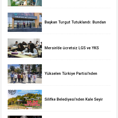
rehberi: Keşfet, Öğren, Eğlen
Başkan Turgut Tutuklandı: Bundan
Sonra Süreç Nasıl İşleyecek?
Mersin’de ücretsiz LGS ve YKS
kursları ön kayıtları sürüyor
Yükselen Türkiye Partisi'nden
Silifke'de Tarım ve Hayvancılık
Açıklaması
Silifke Belediyesi’nden Kale Seyir
Terasına Ücretsiz Ulaşım Hizmeti